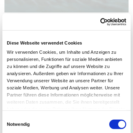
Freitag, 27. November 2026, 17:00 -
Diese Webseite verwendet Cookies
17:45 Uhr
Wir verwenden Cookies, um Inhalte und Anzeigen zu
personalisieren, Funktionen für soziale Medien anbieten
zu können und die Zugriffe auf unsere Website zu
analysieren. Außerdem geben wir Informationen zu Ihrer
Verwendung unserer Website an unsere Partner für
soziale Medien, Werbung und Analysen weiter. Unsere
Partner führen diese Informationen möglicherweise mit
Dies könnte Sie auch
weiteren Daten zusammen, die Sie ihnen bereitgestellt
interessieren
haben oder die sie im Rahmen Ihrer Nutzung der Dienste
gesammelt haben.
Einwilligungsauswahl
Notwendig